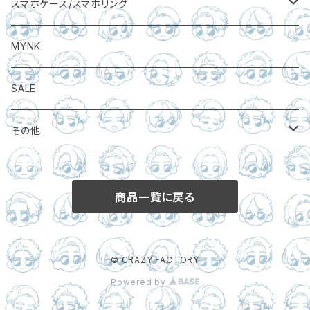
サコッシュ
スマホケース/スマホリング
スマホケース
MYNK.
スマホリング
SALE
その他
クリアファイル
商品一覧に戻る
マスキングテープ
その他
© CRAZY FACTORY
Powered by