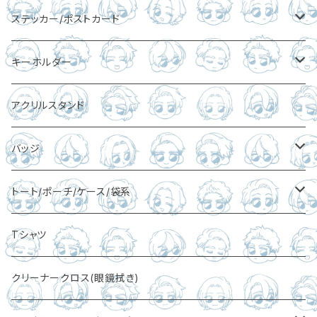
ステッカー/ポストカード
ステッカー
キーホルダー
ポストカード
アクリルキーホルダー
アクリルスタンド
その他キーホルダー
バッジ
缶バッヂ
トート/ポーチ/ケース/袋系
レザーバッジ
トート
Tシャツ
ポーチ
クリーナークロス(眼鏡拭き)